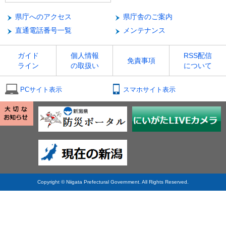
県庁へのアクセス
県庁舎のご案内
直通電話番号一覧
メンテナンス
ガイド
個人情報
RSS配信
免責事項
ライン
の取扱い
について
PCサイト表示
スマホサイト表示
Copyright © Niigata Prefectural Government. All Rights Reserved.