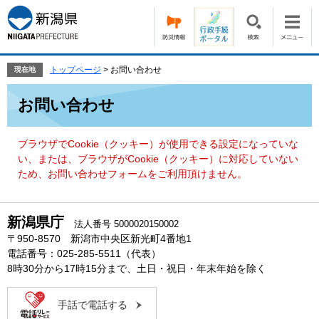
ペ
メ
ー
ニ
ジ
ュ
の
ー
先
を
トップページ
>
お問い合わせ
現在地
頭
飛
本
で
ば
お問い合わせ
文
す。
し
て
本
ブラウザでCookie（クッキー）が使用できる設定になっていな
文
い、または、ブラウザがCookie（クッキー）に対応していない
へ
ため、お問い合わせフォームをご利用頂けません。
新潟県庁
法人番号 5000020150002
〒950-8570 新潟市中央区新光町4番地1
電話番号：025-285-5511（代表）
8時30分から17時15分まで、土日・祝日・年末年始を除く
手話で電話する