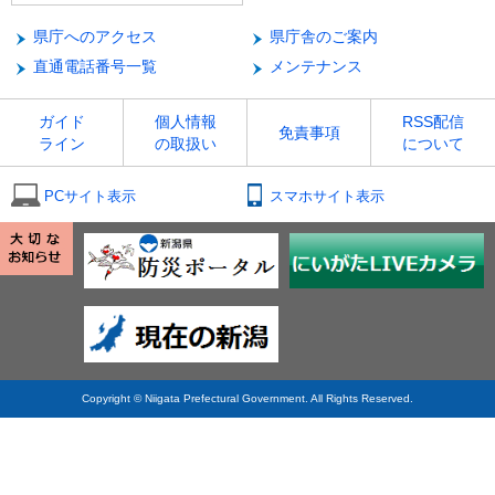
県庁へのアクセス
県庁舎のご案内
直通電話番号一覧
メンテナンス
ガイド
個人情報
RSS配信
免責事項
ライン
の取扱い
について
PCサイト表示
スマホサイト表示
Copyright © Niigata Prefectural Government. All Rights Reserved.