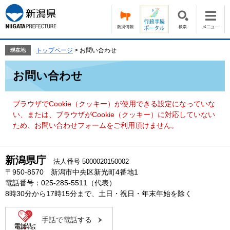
ペ
メ
ー
ニ
ジ
ュ
の
ー
先
を
トップページ
>
お問い合わせ
現在地
頭
飛
本
で
ば
お問い合わせ
文
す。
し
て
本
ブラウザでCookie（クッキー）が使用できる設定になっていな
文
い、または、ブラウザがCookie（クッキー）に対応していない
へ
ため、お問い合わせフォームをご利用頂けません。
新潟県庁
法人番号 5000020150002
〒950-8570 新潟市中央区新光町4番地1
電話番号：025-285-5511（代表）
8時30分から17時15分まで、土日・祝日・年末年始を除く
手話で電話する