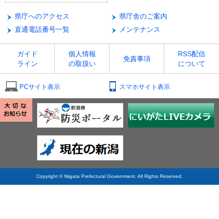
県庁へのアクセス
県庁舎のご案内
直通電話番号一覧
メンテナンス
ガイド
個人情報
RSS配信
免責事項
ライン
の取扱い
について
PCサイト表示
スマホサイト表示
Copyright © Niigata Prefectural Government. All Rights Reserved.