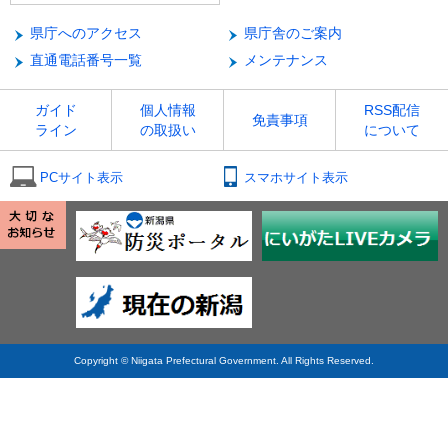
県庁へのアクセス
県庁舎のご案内
直通電話番号一覧
メンテナンス
ガイド
個人情報
RSS配信
免責事項
ライン
の取扱い
について
PCサイト表示
スマホサイト表示
Copyright © Niigata Prefectural Government. All Rights Reserved.