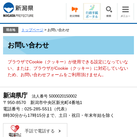
ペ
メ
ー
ニ
ジ
ュ
の
ー
先
を
トップページ
>
お問い合わせ
現在地
頭
飛
本
で
ば
お問い合わせ
文
す。
し
て
本
ブラウザでCookie（クッキー）が使用できる設定になっていな
文
い、または、ブラウザがCookie（クッキー）に対応していない
へ
ため、お問い合わせフォームをご利用頂けません。
新潟県庁
法人番号 5000020150002
〒950-8570 新潟市中央区新光町4番地1
電話番号：025-285-5511（代表）
8時30分から17時15分まで、土日・祝日・年末年始を除く
手話で電話する