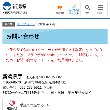
ペ
メ
ー
ニ
ジ
ュ
の
ー
先
を
トップページ
>
お問い合わせ
現在地
頭
飛
本
で
ば
お問い合わせ
文
す。
し
て
本
ブラウザでCookie（クッキー）が使用できる設定になっていな
文
い、または、ブラウザがCookie（クッキー）に対応していない
へ
ため、お問い合わせフォームをご利用頂けません。
新潟県庁
法人番号 5000020150002
〒950-8570 新潟市中央区新光町4番地1
電話番号：025-285-5511（代表）
8時30分から17時15分まで、土日・祝日・年末年始を除く
手話で電話する