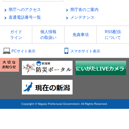
県庁へのアクセス
県庁舎のご案内
直通電話番号一覧
メンテナンス
ガイド
個人情報
RSS配信
免責事項
ライン
の取扱い
について
PCサイト表示
スマホサイト表示
Copyright © Niigata Prefectural Government. All Rights Reserved.