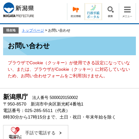
ペ
メ
ー
ニ
ジ
ュ
の
ー
先
を
トップページ
>
お問い合わせ
現在地
頭
飛
本
で
ば
お問い合わせ
文
す。
し
て
本
ブラウザでCookie（クッキー）が使用できる設定になっていな
文
い、または、ブラウザがCookie（クッキー）に対応していない
へ
ため、お問い合わせフォームをご利用頂けません。
新潟県庁
法人番号 5000020150002
〒950-8570 新潟市中央区新光町4番地1
電話番号：025-285-5511（代表）
8時30分から17時15分まで、土日・祝日・年末年始を除く
手話で電話する