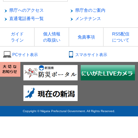
県庁へのアクセス
県庁舎のご案内
直通電話番号一覧
メンテナンス
ガイド
個人情報
RSS配信
免責事項
ライン
の取扱い
について
PCサイト表示
スマホサイト表示
Copyright © Niigata Prefectural Government. All Rights Reserved.