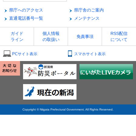
県庁へのアクセス
県庁舎のご案内
直通電話番号一覧
メンテナンス
ガイド
個人情報
RSS配信
免責事項
ライン
の取扱い
について
PCサイト表示
スマホサイト表示
Copyright © Niigata Prefectural Government. All Rights Reserved.