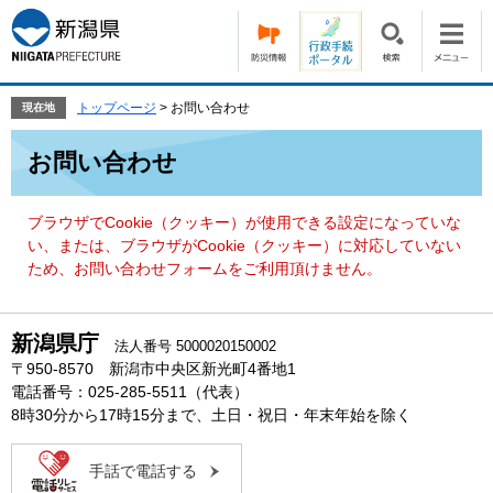
ペ
メ
ー
ニ
ジ
ュ
の
ー
先
を
トップページ
>
お問い合わせ
現在地
頭
飛
本
で
ば
お問い合わせ
文
す。
し
て
本
ブラウザでCookie（クッキー）が使用できる設定になっていな
文
い、または、ブラウザがCookie（クッキー）に対応していない
へ
ため、お問い合わせフォームをご利用頂けません。
新潟県庁
法人番号 5000020150002
〒950-8570 新潟市中央区新光町4番地1
電話番号：025-285-5511（代表）
8時30分から17時15分まで、土日・祝日・年末年始を除く
手話で電話する