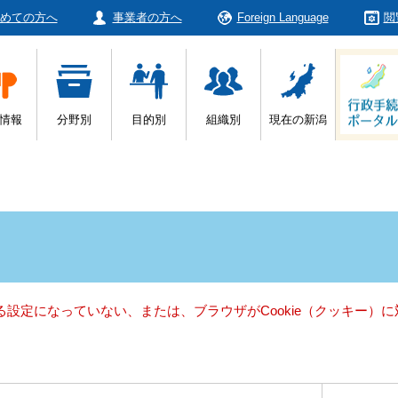
めての方へ
事業者の方へ
Foreign Language
閲
情報
分野別
目的別
組織別
現在の新潟
きる設定になっていない、または、ブラウザがCookie（クッキー