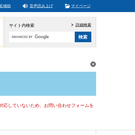
覧補助
音声読み上げ
マイページ
詳細検索
サイト内検索
Google
カ
ス
タ
ム
検
索
）に対応していないため、お問い合わせフォームを