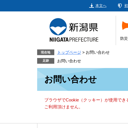
ペ
メ
本文へ
初
ー
ニ
ジ
ュ
の
ー
先
を
頭
飛
防災
で
ば
す。
し
トップページ
>
お問い合わせ
現在地
て
お問い合わせ
本
本
文
お問い合わせ
文
へ
ブラウザでCookie（クッキー）が使用で
ご利用頂けません。