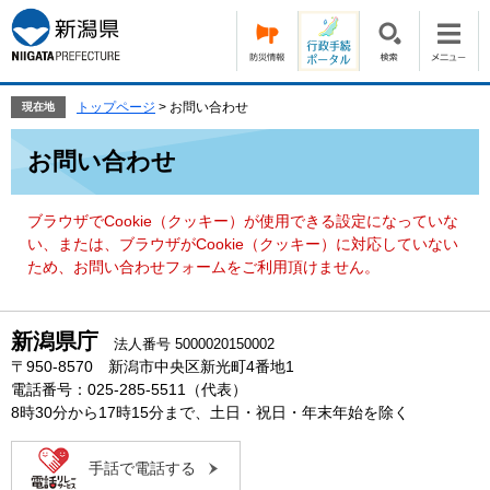
ペ
メ
ー
ニ
ジ
ュ
の
ー
先
を
トップページ
>
お問い合わせ
現在地
頭
飛
本
で
ば
お問い合わせ
文
す。
し
て
本
ブラウザでCookie（クッキー）が使用できる設定になっていな
文
い、または、ブラウザがCookie（クッキー）に対応していない
へ
ため、お問い合わせフォームをご利用頂けません。
新潟県庁
法人番号 5000020150002
〒950-8570 新潟市中央区新光町4番地1
電話番号：025-285-5511（代表）
8時30分から17時15分まで、土日・祝日・年末年始を除く
手話で電話する