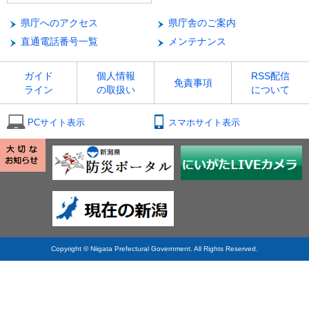
県庁へのアクセス
県庁舎のご案内
直通電話番号一覧
メンテナンス
ガイド
個人情報
RSS配信
免責事項
ライン
の取扱い
について
PCサイト表示
スマホサイト表示
Copyright © Niigata Prefectural Government. All Rights Reserved.