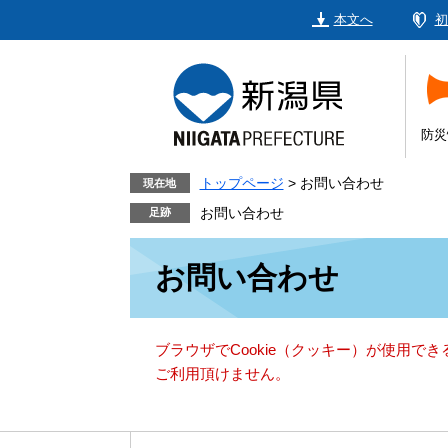
ペ
メ
本文へ
初
ー
ニ
ジ
ュ
の
ー
先
を
頭
飛
防災
で
ば
す。
し
トップページ
>
お問い合わせ
現在地
て
お問い合わせ
本
本
文
お問い合わせ
文
へ
ブラウザでCookie（クッキー）が使用で
ご利用頂けません。