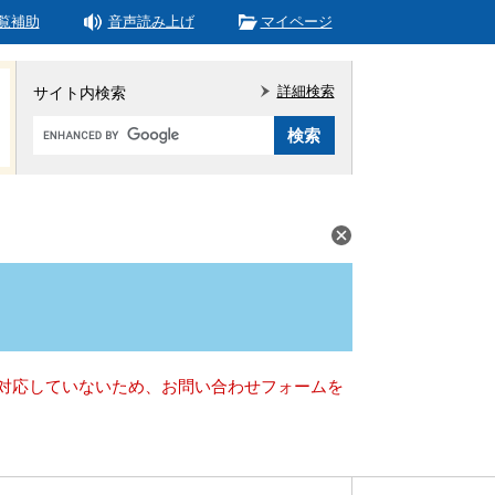
覧補助
音声読み上げ
マイページ
詳細検索
サイト内検索
Google
カ
ス
タ
ム
検
索
）に対応していないため、お問い合わせフォームを