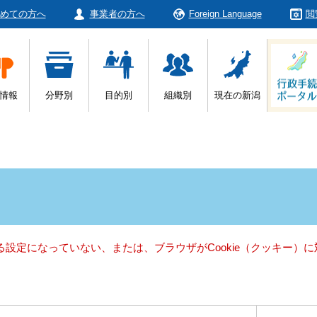
めての方へ
事業者の方へ
Foreign Language
閲
情報
分野別
目的別
組織別
現在の新潟
きる設定になっていない、または、ブラウザがCookie（クッキー