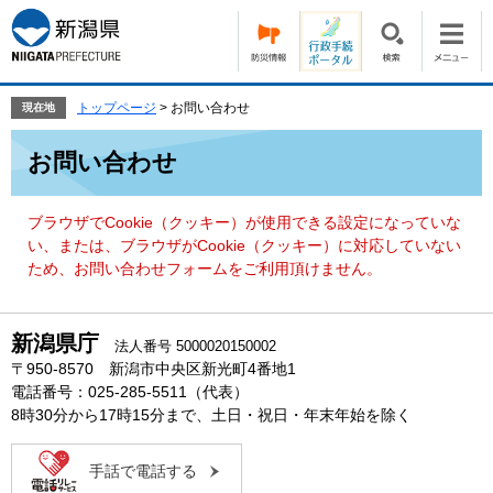
ペ
メ
ー
ニ
ジ
ュ
の
ー
先
を
トップページ
>
お問い合わせ
現在地
頭
飛
本
で
ば
お問い合わせ
文
す。
し
て
本
ブラウザでCookie（クッキー）が使用できる設定になっていな
文
い、または、ブラウザがCookie（クッキー）に対応していない
へ
ため、お問い合わせフォームをご利用頂けません。
新潟県庁
法人番号 5000020150002
〒950-8570 新潟市中央区新光町4番地1
電話番号：025-285-5511（代表）
8時30分から17時15分まで、土日・祝日・年末年始を除く
手話で電話する