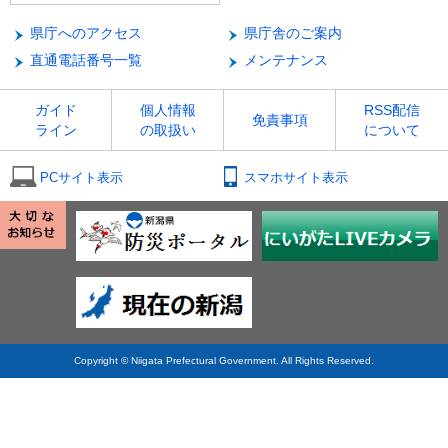
県庁へのアクセス
県庁舎のご案内
直通電話番号一覧
メンテナンス
ガイド
個人情報
RSS配信
免責事項
ライン
の取扱い
について
PCサイト表示
スマホサイト表示
Copyright © Niigata Prefectural Government. All Rights Reserved.