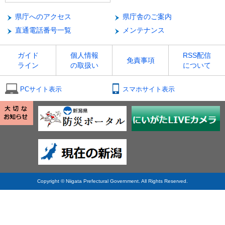
県庁へのアクセス
県庁舎のご案内
直通電話番号一覧
メンテナンス
ガイド
個人情報
RSS配信
免責事項
ライン
の取扱い
について
PCサイト表示
スマホサイト表示
Copyright © Niigata Prefectural Government. All Rights Reserved.