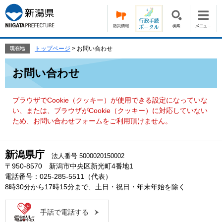
ペ
メ
ー
ニ
ジ
ュ
の
ー
先
を
トップページ
>
お問い合わせ
現在地
頭
飛
本
で
ば
お問い合わせ
文
す。
し
て
本
ブラウザでCookie（クッキー）が使用できる設定になっていな
文
い、または、ブラウザがCookie（クッキー）に対応していない
へ
ため、お問い合わせフォームをご利用頂けません。
新潟県庁
法人番号 5000020150002
〒950-8570 新潟市中央区新光町4番地1
電話番号：025-285-5511（代表）
8時30分から17時15分まで、土日・祝日・年末年始を除く
手話で電話する