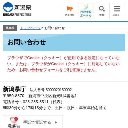
ペ
メ
ー
ニ
ジ
ュ
の
ー
先
を
トップページ
>
お問い合わせ
現在地
頭
飛
本
で
ば
お問い合わせ
文
す。
し
て
本
ブラウザでCookie（クッキー）が使用できる設定になっていな
文
い、または、ブラウザがCookie（クッキー）に対応していない
へ
ため、お問い合わせフォームをご利用頂けません。
新潟県庁
法人番号 5000020150002
〒950-8570 新潟市中央区新光町4番地1
電話番号：025-285-5511（代表）
8時30分から17時15分まで、土日・祝日・年末年始を除く
手話で電話する