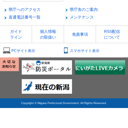
県庁へのアクセス
県庁舎のご案内
直通電話番号一覧
メンテナンス
ガイド
個人情報
RSS配信
免責事項
ライン
の取扱い
について
PCサイト表示
スマホサイト表示
Copyright © Niigata Prefectural Government. All Rights Reserved.