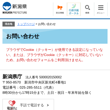
ペ
メ
ー
ニ
ジ
ュ
の
ー
先
を
トップページ
>
お問い合わせ
現在地
頭
飛
本
で
ば
お問い合わせ
文
す。
し
て
本
ブラウザでCookie（クッキー）が使用できる設定になっていな
文
い、または、ブラウザがCookie（クッキー）に対応していない
へ
ため、お問い合わせフォームをご利用頂けません。
新潟県庁
法人番号 5000020150002
〒950-8570 新潟市中央区新光町4番地1
電話番号：025-285-5511（代表）
8時30分から17時15分まで、土日・祝日・年末年始を除く
手話で電話する