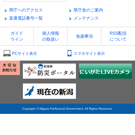
県庁へのアクセス
県庁舎のご案内
直通電話番号一覧
メンテナンス
ガイド
個人情報
RSS配信
免責事項
ライン
の取扱い
について
PCサイト表示
スマホサイト表示
Copyright © Niigata Prefectural Government. All Rights Reserved.