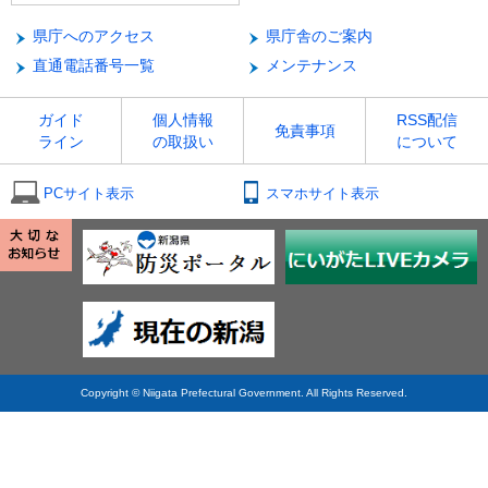
県庁へのアクセス
県庁舎のご案内
直通電話番号一覧
メンテナンス
ガイド
個人情報
RSS配信
免責事項
ライン
の取扱い
について
PCサイト表示
スマホサイト表示
Copyright © Niigata Prefectural Government. All Rights Reserved.