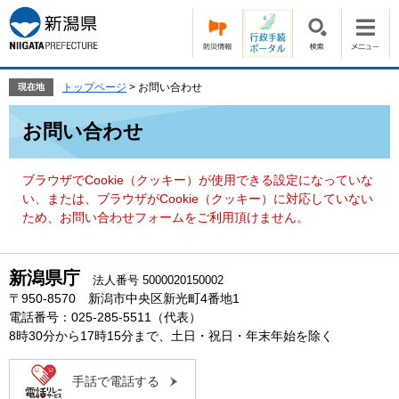
ペ
メ
ー
ニ
ジ
ュ
の
ー
先
を
トップページ
>
お問い合わせ
現在地
頭
飛
本
で
ば
お問い合わせ
文
す。
し
て
本
ブラウザでCookie（クッキー）が使用できる設定になっていな
文
い、または、ブラウザがCookie（クッキー）に対応していない
へ
ため、お問い合わせフォームをご利用頂けません。
新潟県庁
法人番号 5000020150002
〒950-8570 新潟市中央区新光町4番地1
電話番号：025-285-5511（代表）
8時30分から17時15分まで、土日・祝日・年末年始を除く
手話で電話する