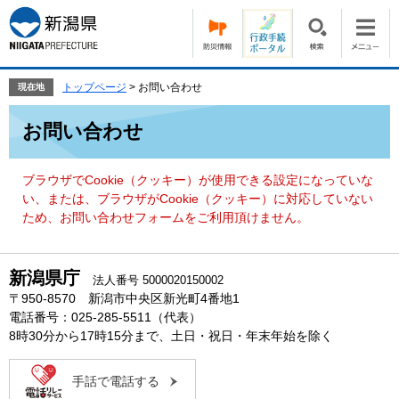
ペ
メ
ー
ニ
ジ
ュ
の
ー
先
を
トップページ
>
お問い合わせ
現在地
頭
飛
本
で
ば
お問い合わせ
文
す。
し
て
本
ブラウザでCookie（クッキー）が使用できる設定になっていな
文
い、または、ブラウザがCookie（クッキー）に対応していない
へ
ため、お問い合わせフォームをご利用頂けません。
新潟県庁
法人番号 5000020150002
〒950-8570 新潟市中央区新光町4番地1
電話番号：025-285-5511（代表）
8時30分から17時15分まで、土日・祝日・年末年始を除く
手話で電話する