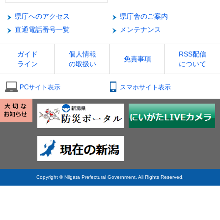
県庁へのアクセス
県庁舎のご案内
直通電話番号一覧
メンテナンス
ガイド
個人情報
RSS配信
免責事項
ライン
の取扱い
について
PCサイト表示
スマホサイト表示
Copyright © Niigata Prefectural Government. All Rights Reserved.