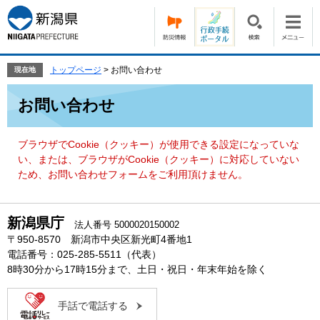
ペ
メ
ー
ニ
ジ
ュ
の
ー
先
を
トップページ
>
お問い合わせ
現在地
頭
飛
本
で
ば
お問い合わせ
文
す。
し
て
本
ブラウザでCookie（クッキー）が使用できる設定になっていな
文
い、または、ブラウザがCookie（クッキー）に対応していない
へ
ため、お問い合わせフォームをご利用頂けません。
新潟県庁
法人番号 5000020150002
〒950-8570 新潟市中央区新光町4番地1
電話番号：025-285-5511（代表）
8時30分から17時15分まで、土日・祝日・年末年始を除く
手話で電話する