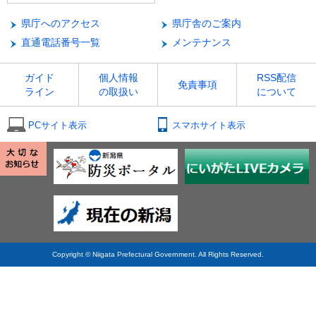
県庁へのアクセス
県庁舎のご案内
直通電話番号一覧
メンテナンス
ガイド
個人情報
RSS配信
免責事項
ライン
の取扱い
について
PCサイト表示
スマホサイト表示
Copyright © Niigata Prefectural Government. All Rights Reserved.