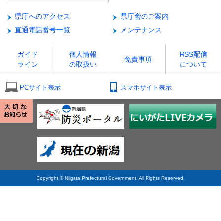
県庁へのアクセス
県庁舎のご案内
直通電話番号一覧
メンテナンス
ガイド
個人情報
RSS配信
免責事項
ライン
の取扱い
について
PCサイト表示
スマホサイト表示
Copyright © Niigata Prefectural Government. All Rights Reserved.