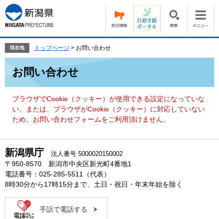
ペ
メ
ー
ニ
ジ
ュ
の
ー
先
を
トップページ
>
お問い合わせ
現在地
頭
飛
本
で
ば
お問い合わせ
文
す。
し
て
本
ブラウザでCookie（クッキー）が使用できる設定になっていな
文
い、または、ブラウザがCookie（クッキー）に対応していない
へ
ため、お問い合わせフォームをご利用頂けません。
新潟県庁
法人番号 5000020150002
〒950-8570 新潟市中央区新光町4番地1
電話番号：025-285-5511（代表）
8時30分から17時15分まで、土日・祝日・年末年始を除く
手話で電話する