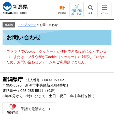
ペ
メ
ー
ニ
ジ
ュ
の
ー
先
を
トップページ
>
お問い合わせ
現在地
頭
飛
本
で
ば
お問い合わせ
文
す。
し
て
本
ブラウザでCookie（クッキー）が使用できる設定になっていな
文
い、または、ブラウザがCookie（クッキー）に対応していない
へ
ため、お問い合わせフォームをご利用頂けません。
新潟県庁
法人番号 5000020150002
〒950-8570 新潟市中央区新光町4番地1
電話番号：025-285-5511（代表）
8時30分から17時15分まで、土日・祝日・年末年始を除く
手話で電話する