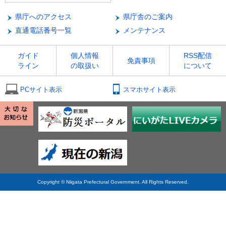
県庁へのアクセス
県庁舎のご案内
直通電話番号一覧
メンテナンス
ガイド
個人情報
RSS配信
免責事項
ライン
の取扱い
について
PCサイト表示
スマホサイト表示
Copyright © Niigata Prefectural Government. All Rights Reserved.