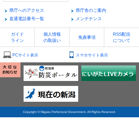
県庁へのアクセス
県庁舎のご案内
直通電話番号一覧
メンテナンス
ガイド
個人情報
RSS配信
免責事項
ライン
の取扱い
について
PCサイト表示
スマホサイト表示
Copyright © Niigata Prefectural Government. All Rights Reserved.