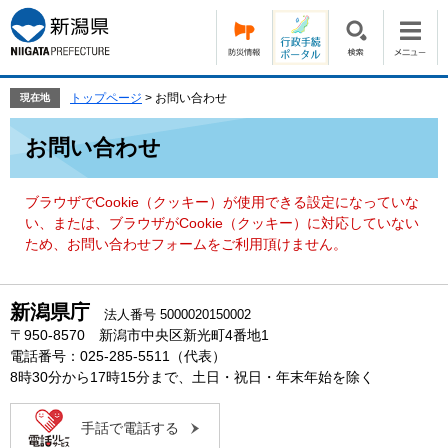
ペ
メ
ー
ニ
ジ
ュ
の
ー
先
を
トップページ
>
お問い合わせ
現在地
頭
飛
本
で
ば
お問い合わせ
文
す。
し
て
本
ブラウザでCookie（クッキー）が使用できる設定になっていな
文
い、または、ブラウザがCookie（クッキー）に対応していない
へ
ため、お問い合わせフォームをご利用頂けません。
新潟県庁
法人番号 5000020150002
〒950-8570 新潟市中央区新光町4番地1
電話番号：025-285-5511（代表）
8時30分から17時15分まで、土日・祝日・年末年始を除く
手話で電話する