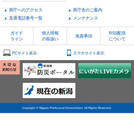
県庁へのアクセス
県庁舎のご案内
直通電話番号一覧
メンテナンス
ガイド
個人情報
RSS配信
免責事項
ライン
の取扱い
について
PCサイト表示
スマホサイト表示
Copyright © Niigata Prefectural Government. All Rights Reserved.