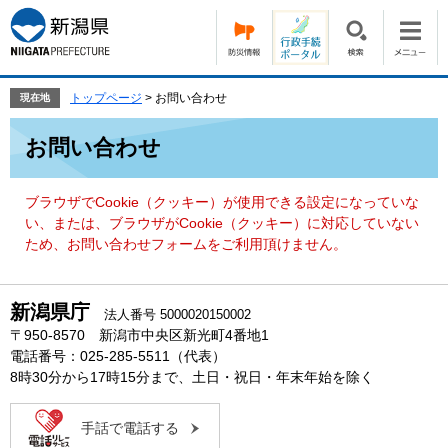
ペ
メ
ー
ニ
ジ
ュ
の
ー
先
を
トップページ
>
お問い合わせ
現在地
頭
飛
本
で
ば
お問い合わせ
文
す。
し
て
本
ブラウザでCookie（クッキー）が使用できる設定になっていな
文
い、または、ブラウザがCookie（クッキー）に対応していない
へ
ため、お問い合わせフォームをご利用頂けません。
新潟県庁
法人番号 5000020150002
〒950-8570 新潟市中央区新光町4番地1
電話番号：025-285-5511（代表）
8時30分から17時15分まで、土日・祝日・年末年始を除く
手話で電話する