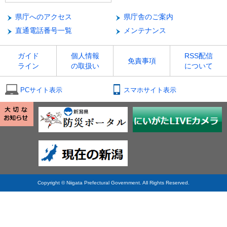
県庁へのアクセス
県庁舎のご案内
直通電話番号一覧
メンテナンス
ガイド
個人情報
RSS配信
免責事項
ライン
の取扱い
について
PCサイト表示
スマホサイト表示
Copyright © Niigata Prefectural Government. All Rights Reserved.