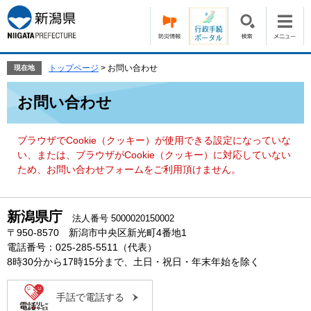
ペ
メ
ー
ニ
ジ
ュ
の
ー
先
を
トップページ
>
お問い合わせ
現在地
頭
飛
本
で
ば
お問い合わせ
文
す。
し
て
本
ブラウザでCookie（クッキー）が使用できる設定になっていな
文
い、または、ブラウザがCookie（クッキー）に対応していない
へ
ため、お問い合わせフォームをご利用頂けません。
新潟県庁
法人番号 5000020150002
〒950-8570 新潟市中央区新光町4番地1
電話番号：025-285-5511（代表）
8時30分から17時15分まで、土日・祝日・年末年始を除く
手話で電話する