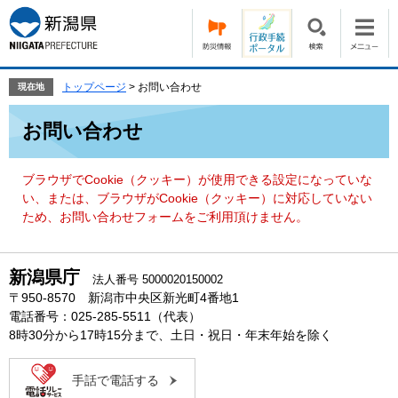
ペ
メ
ー
ニ
ジ
ュ
の
ー
先
を
トップページ
>
お問い合わせ
現在地
頭
飛
本
で
ば
お問い合わせ
文
す。
し
て
本
ブラウザでCookie（クッキー）が使用できる設定になっていな
文
い、または、ブラウザがCookie（クッキー）に対応していない
へ
ため、お問い合わせフォームをご利用頂けません。
新潟県庁
法人番号 5000020150002
〒950-8570 新潟市中央区新光町4番地1
電話番号：025-285-5511（代表）
8時30分から17時15分まで、土日・祝日・年末年始を除く
手話で電話する