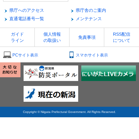
県庁へのアクセス
県庁舎のご案内
直通電話番号一覧
メンテナンス
ガイド
個人情報
RSS配信
免責事項
ライン
の取扱い
について
PCサイト表示
スマホサイト表示
Copyright © Niigata Prefectural Government. All Rights Reserved.