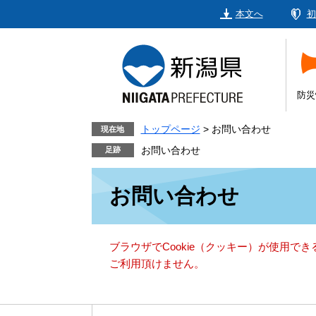
ペ
メ
本文へ
初
ー
ニ
ジ
ュ
の
ー
先
を
頭
飛
防災
で
ば
す。
し
トップページ
>
お問い合わせ
現在地
て
お問い合わせ
本
本
文
お問い合わせ
文
へ
ブラウザでCookie（クッキー）が使用で
ご利用頂けません。