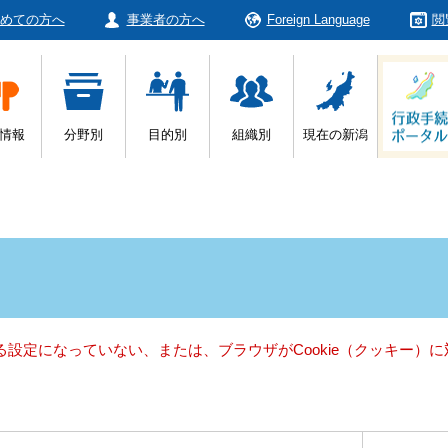
めての方へ
事業者の方へ
Foreign Language
閲
情報
分野別
目的別
組織別
現在の新潟
きる設定になっていない、または、ブラウザがCookie（クッキー