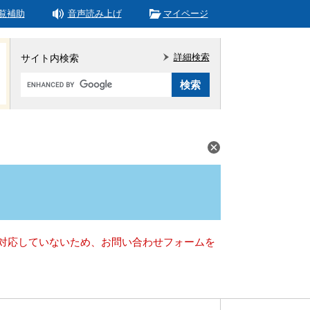
覧補助
音声読み上げ
マイページ
詳細検索
サイト内検索
Google
カ
ス
タ
ム
検
索
）に対応していないため、お問い合わせフォームを