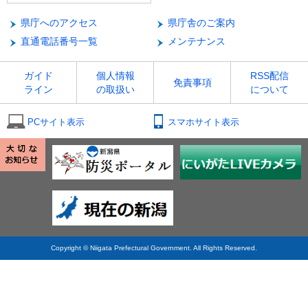
県庁へのアクセス
県庁舎のご案内
直通電話番号一覧
メンテナンス
ガイド
個人情報
RSS配信
免責事項
ライン
の取扱い
について
PCサイト表示
スマホサイト表示
Copyright © Niigata Prefectural Government. All Rights Reserved.