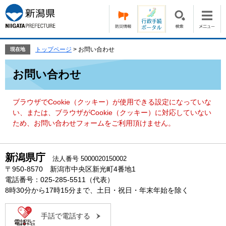
ペ
メ
ー
ニ
ジ
ュ
の
ー
先
を
トップページ
>
お問い合わせ
現在地
頭
飛
本
で
ば
お問い合わせ
文
す。
し
て
本
ブラウザでCookie（クッキー）が使用できる設定になっていな
文
い、または、ブラウザがCookie（クッキー）に対応していない
へ
ため、お問い合わせフォームをご利用頂けません。
新潟県庁
法人番号 5000020150002
〒950-8570 新潟市中央区新光町4番地1
電話番号：025-285-5511（代表）
8時30分から17時15分まで、土日・祝日・年末年始を除く
手話で電話する