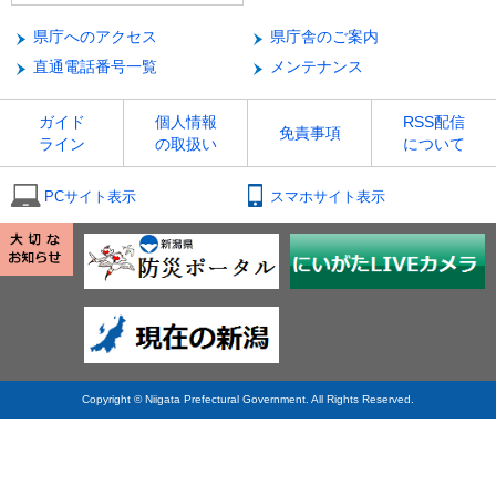
県庁へのアクセス
県庁舎のご案内
直通電話番号一覧
メンテナンス
ガイド
個人情報
RSS配信
免責事項
ライン
の取扱い
について
PCサイト表示
スマホサイト表示
Copyright © Niigata Prefectural Government. All Rights Reserved.