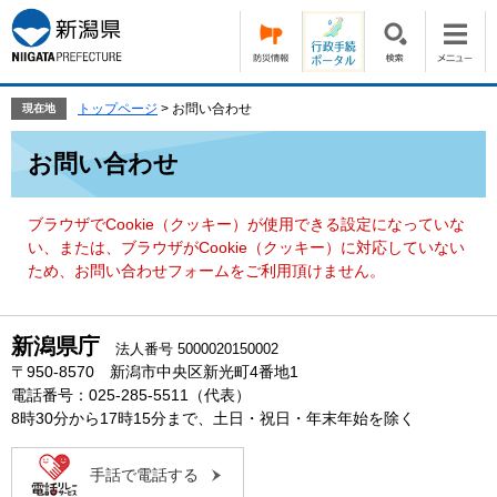
ペ
メ
ー
ニ
ジ
ュ
の
ー
先
を
トップページ
>
お問い合わせ
現在地
頭
飛
本
で
ば
お問い合わせ
文
す。
し
て
本
ブラウザでCookie（クッキー）が使用できる設定になっていな
文
い、または、ブラウザがCookie（クッキー）に対応していない
へ
ため、お問い合わせフォームをご利用頂けません。
新潟県庁
法人番号 5000020150002
〒950-8570 新潟市中央区新光町4番地1
電話番号：025-285-5511（代表）
8時30分から17時15分まで、土日・祝日・年末年始を除く
手話で電話する