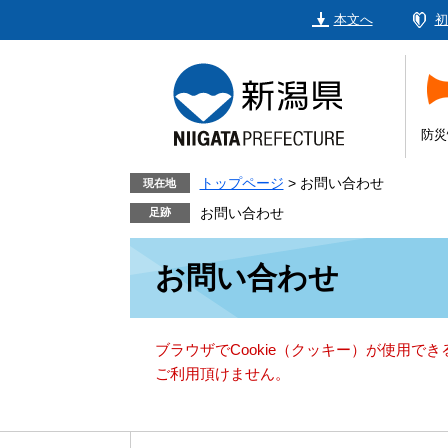
ペ
メ
本文へ
初
ー
ニ
ジ
ュ
の
ー
先
を
頭
飛
防災
で
ば
す。
し
トップページ
>
お問い合わせ
現在地
て
お問い合わせ
本
本
文
お問い合わせ
文
へ
ブラウザでCookie（クッキー）が使用で
ご利用頂けません。