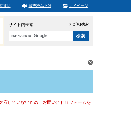
覧補助
音声読み上げ
マイページ
詳細検索
サイト内検索
Google
カ
ス
タ
ム
検
索
）に対応していないため、お問い合わせフォームを