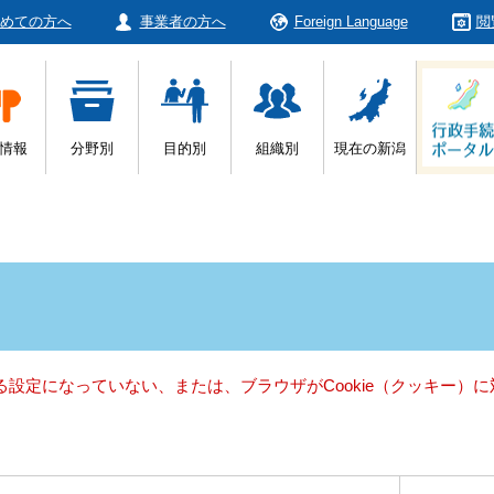
めての方へ
事業者の方へ
Foreign Language
閲
情報
分野別
目的別
組織別
現在の新潟
きる設定になっていない、または、ブラウザがCookie（クッキー