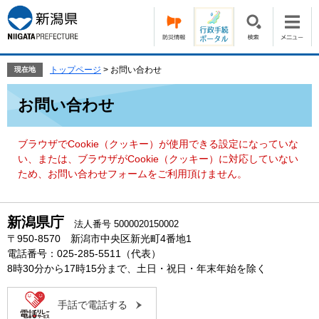
ペ
メ
ー
ニ
ジ
ュ
の
ー
先
を
トップページ
>
お問い合わせ
現在地
頭
飛
本
で
ば
お問い合わせ
文
す。
し
て
本
ブラウザでCookie（クッキー）が使用できる設定になっていな
文
い、または、ブラウザがCookie（クッキー）に対応していない
へ
ため、お問い合わせフォームをご利用頂けません。
新潟県庁
法人番号 5000020150002
〒950-8570 新潟市中央区新光町4番地1
電話番号：025-285-5511（代表）
8時30分から17時15分まで、土日・祝日・年末年始を除く
手話で電話する