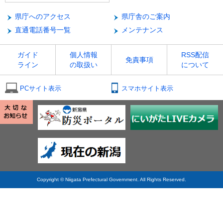
県庁へのアクセス
県庁舎のご案内
直通電話番号一覧
メンテナンス
ガイド
個人情報
RSS配信
免責事項
ライン
の取扱い
について
PCサイト表示
スマホサイト表示
Copyright © Niigata Prefectural Government. All Rights Reserved.