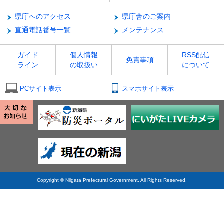
県庁へのアクセス
県庁舎のご案内
直通電話番号一覧
メンテナンス
ガイド
個人情報
RSS配信
免責事項
ライン
の取扱い
について
PCサイト表示
スマホサイト表示
Copyright © Niigata Prefectural Government. All Rights Reserved.