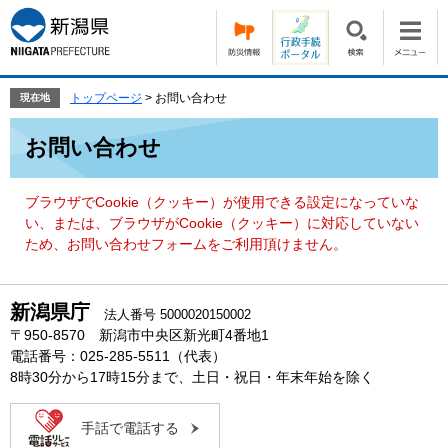
ペ
メ
ー
ニ
ジ
ュ
の
ー
先
を
トップページ
>
お問い合わせ
現在地
頭
飛
本
で
ば
お問い合わせ
文
す。
し
て
本
ブラウザでCookie（クッキー）が使用できる設定になっていな
文
い、または、ブラウザがCookie（クッキー）に対応していない
へ
ため、お問い合わせフォームをご利用頂けません。
新潟県庁
法人番号 5000020150002
〒950-8570 新潟市中央区新光町4番地1
電話番号：025-285-5511（代表）
8時30分から17時15分まで、土日・祝日・年末年始を除く
手話で電話する