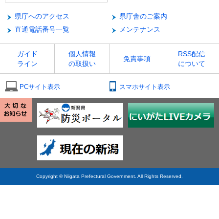
県庁へのアクセス
県庁舎のご案内
直通電話番号一覧
メンテナンス
ガイド
個人情報
RSS配信
免責事項
ライン
の取扱い
について
PCサイト表示
スマホサイト表示
Copyright © Niigata Prefectural Government. All Rights Reserved.