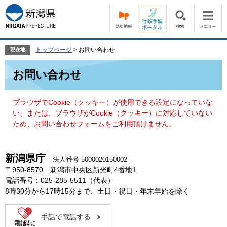
ペ
メ
ー
ニ
ジ
ュ
の
ー
先
を
トップページ
>
お問い合わせ
現在地
頭
飛
本
で
ば
お問い合わせ
文
す。
し
て
本
ブラウザでCookie（クッキー）が使用できる設定になっていな
文
い、または、ブラウザがCookie（クッキー）に対応していない
へ
ため、お問い合わせフォームをご利用頂けません。
新潟県庁
法人番号 5000020150002
〒950-8570 新潟市中央区新光町4番地1
電話番号：025-285-5511（代表）
8時30分から17時15分まで、土日・祝日・年末年始を除く
手話で電話する