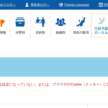
めての方へ
事業者の方へ
Foreign Language
閲
情報
分野別
目的別
組織別
現在の新潟
きる設定になっていない、または、ブラウザがCookie（クッキー