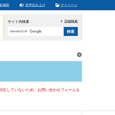
覧補助
音声読み上げ
マイページ
詳細検索
サイト内検索
Google
カ
ス
タ
ム
検
索
）に対応していないため、お問い合わせフォームを