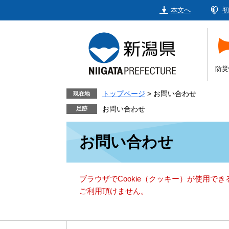
ペ
メ
本文へ
初
ー
ニ
ジ
ュ
の
ー
先
を
頭
飛
防災
で
ば
す。
し
トップページ
>
お問い合わせ
現在地
て
お問い合わせ
本
本
文
お問い合わせ
文
へ
ブラウザでCookie（クッキー）が使用で
ご利用頂けません。