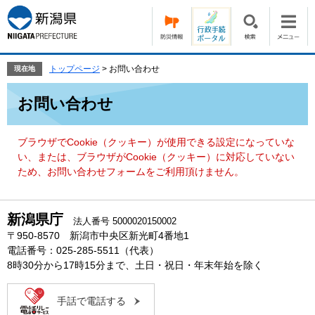
ペ
メ
ー
ニ
ジ
ュ
の
ー
先
を
トップページ
>
お問い合わせ
現在地
頭
飛
本
で
ば
お問い合わせ
文
す。
し
て
本
ブラウザでCookie（クッキー）が使用できる設定になっていな
文
い、または、ブラウザがCookie（クッキー）に対応していない
へ
ため、お問い合わせフォームをご利用頂けません。
新潟県庁
法人番号 5000020150002
〒950-8570 新潟市中央区新光町4番地1
電話番号：025-285-5511（代表）
8時30分から17時15分まで、土日・祝日・年末年始を除く
手話で電話する