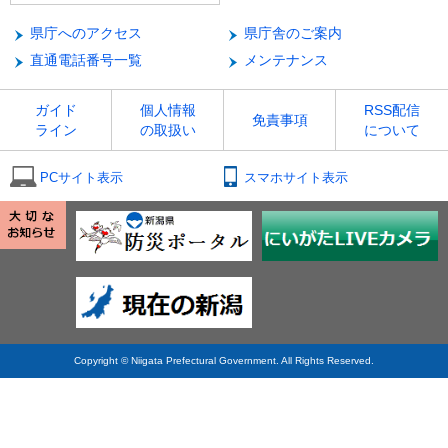
県庁へのアクセス
県庁舎のご案内
直通電話番号一覧
メンテナンス
ガイド
個人情報
RSS配信
免責事項
ライン
の取扱い
について
PCサイト表示
スマホサイト表示
Copyright © Niigata Prefectural Government. All Rights Reserved.