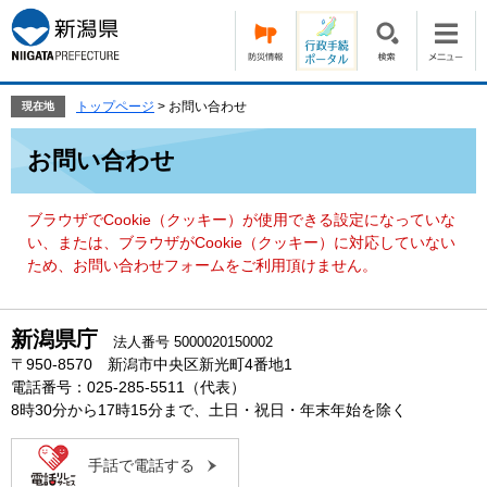
ペ
メ
ー
ニ
ジ
ュ
の
ー
先
を
トップページ
>
お問い合わせ
現在地
頭
飛
本
で
ば
お問い合わせ
文
す。
し
て
本
ブラウザでCookie（クッキー）が使用できる設定になっていな
文
い、または、ブラウザがCookie（クッキー）に対応していない
へ
ため、お問い合わせフォームをご利用頂けません。
新潟県庁
法人番号 5000020150002
〒950-8570 新潟市中央区新光町4番地1
電話番号：025-285-5511（代表）
8時30分から17時15分まで、土日・祝日・年末年始を除く
手話で電話する