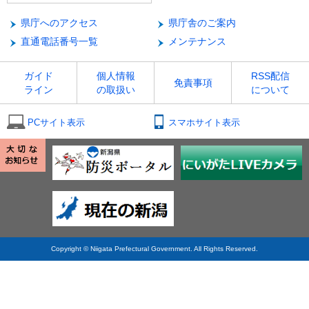
県庁へのアクセス
県庁舎のご案内
直通電話番号一覧
メンテナンス
ガイド
個人情報
RSS配信
免責事項
ライン
の取扱い
について
PCサイト表示
スマホサイト表示
Copyright © Niigata Prefectural Government. All Rights Reserved.