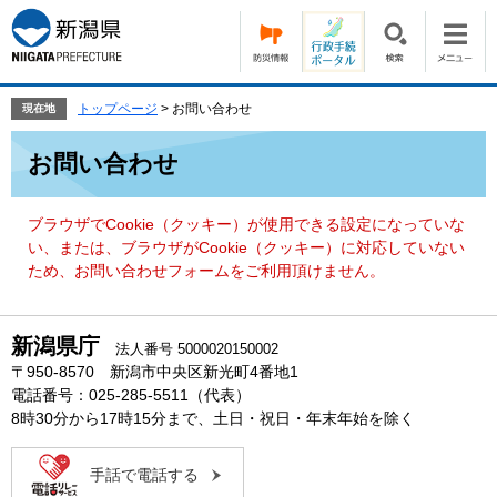
ペ
メ
ー
ニ
ジ
ュ
の
ー
先
を
トップページ
>
お問い合わせ
現在地
頭
飛
本
で
ば
お問い合わせ
文
す。
し
て
本
ブラウザでCookie（クッキー）が使用できる設定になっていな
文
い、または、ブラウザがCookie（クッキー）に対応していない
へ
ため、お問い合わせフォームをご利用頂けません。
新潟県庁
法人番号 5000020150002
〒950-8570 新潟市中央区新光町4番地1
電話番号：025-285-5511（代表）
8時30分から17時15分まで、土日・祝日・年末年始を除く
手話で電話する