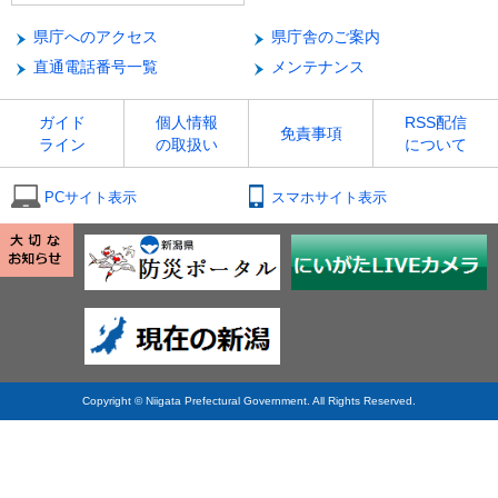
県庁へのアクセス
県庁舎のご案内
直通電話番号一覧
メンテナンス
ガイド
個人情報
RSS配信
免責事項
ライン
の取扱い
について
PCサイト表示
スマホサイト表示
Copyright © Niigata Prefectural Government. All Rights Reserved.