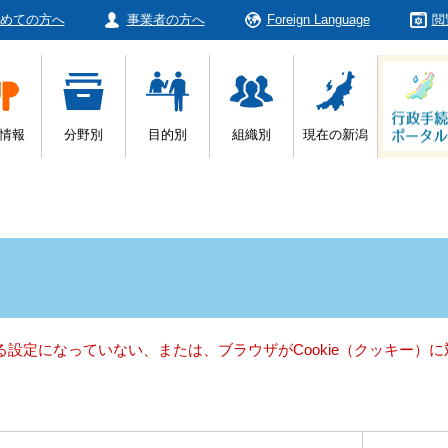
めての方へ
事業者の方へ
Foreign Language
閲
情報
分野別
目的別
組織別
現在の新潟
きる設定になっていない、または、ブラウザがCookie（クッキー