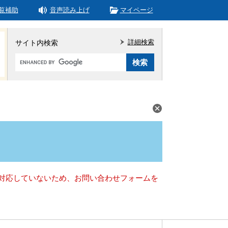
覧補助
音声読み上げ
マイページ
詳細検索
サイト内検索
Google
カ
ス
タ
ム
検
索
）に対応していないため、お問い合わせフォームを