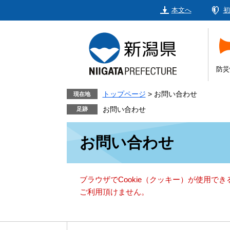
ペ
メ
本文へ
初
ー
ニ
ジ
ュ
の
ー
先
を
頭
飛
防災
で
ば
す。
し
トップページ
>
お問い合わせ
現在地
て
お問い合わせ
本
本
文
お問い合わせ
文
へ
ブラウザでCookie（クッキー）が使用で
ご利用頂けません。