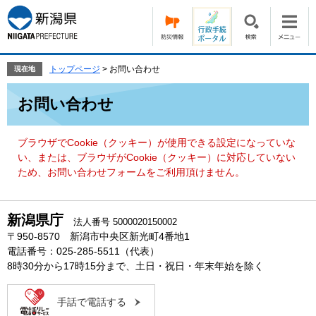
ペ
メ
ー
ニ
ジ
ュ
の
ー
先
を
トップページ
>
お問い合わせ
現在地
頭
飛
本
で
ば
お問い合わせ
文
す。
し
て
本
ブラウザでCookie（クッキー）が使用できる設定になっていな
文
い、または、ブラウザがCookie（クッキー）に対応していない
へ
ため、お問い合わせフォームをご利用頂けません。
新潟県庁
法人番号 5000020150002
〒950-8570 新潟市中央区新光町4番地1
電話番号：025-285-5511（代表）
8時30分から17時15分まで、土日・祝日・年末年始を除く
手話で電話する