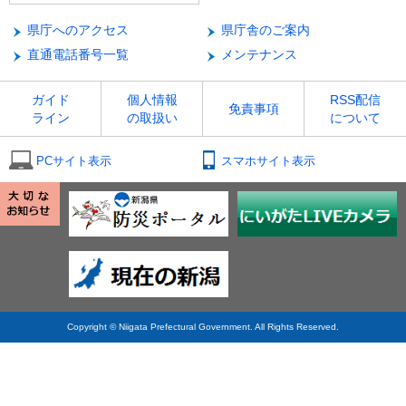
県庁へのアクセス
県庁舎のご案内
直通電話番号一覧
メンテナンス
ガイド
個人情報
RSS配信
免責事項
ライン
の取扱い
について
PCサイト表示
スマホサイト表示
Copyright © Niigata Prefectural Government. All Rights Reserved.