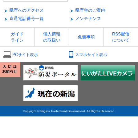
県庁へのアクセス
県庁舎のご案内
直通電話番号一覧
メンテナンス
ガイド
個人情報
RSS配信
免責事項
ライン
の取扱い
について
PCサイト表示
スマホサイト表示
Copyright © Niigata Prefectural Government. All Rights Reserved.