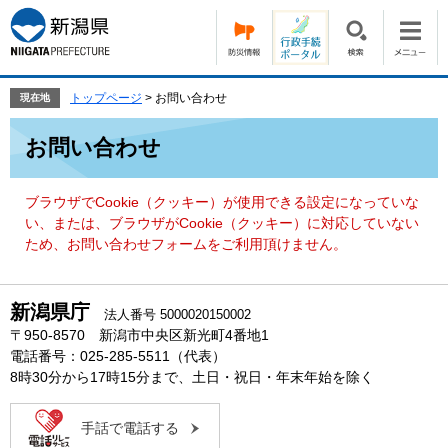
ペ
メ
ー
ニ
ジ
ュ
の
ー
先
を
トップページ
>
お問い合わせ
現在地
頭
飛
本
で
ば
お問い合わせ
文
す。
し
て
本
ブラウザでCookie（クッキー）が使用できる設定になっていな
文
い、または、ブラウザがCookie（クッキー）に対応していない
へ
ため、お問い合わせフォームをご利用頂けません。
新潟県庁
法人番号 5000020150002
〒950-8570 新潟市中央区新光町4番地1
電話番号：025-285-5511（代表）
8時30分から17時15分まで、土日・祝日・年末年始を除く
手話で電話する