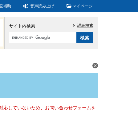
覧補助
音声読み上げ
マイページ
詳細検索
サイト内検索
Google
カ
ス
タ
ム
検
索
）に対応していないため、お問い合わせフォームを