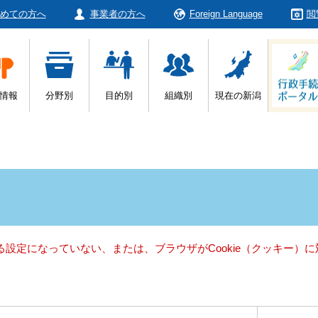
めての方へ
事業者の方へ
Foreign Language
閲
情報
分野別
目的別
組織別
現在の新潟
きる設定になっていない、または、ブラウザがCookie（クッキー