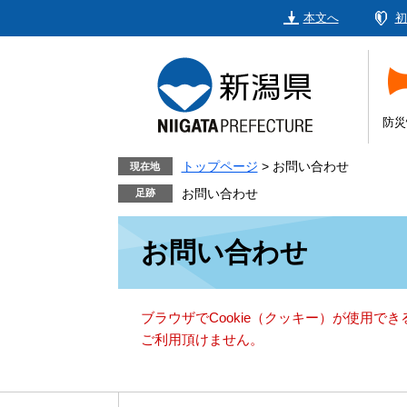
ペ
メ
本文へ
初
ー
ニ
ジ
ュ
の
ー
先
を
頭
飛
防災
で
ば
す。
し
トップページ
>
お問い合わせ
現在地
て
お問い合わせ
本
本
文
お問い合わせ
文
へ
ブラウザでCookie（クッキー）が使用で
ご利用頂けません。