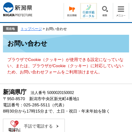
ペ
メ
ー
ニ
ジ
ュ
の
ー
先
を
トップページ
>
お問い合わせ
現在地
頭
飛
本
で
ば
お問い合わせ
文
す。
し
て
本
ブラウザでCookie（クッキー）が使用できる設定になっていな
文
い、または、ブラウザがCookie（クッキー）に対応していない
へ
ため、お問い合わせフォームをご利用頂けません。
新潟県庁
法人番号 5000020150002
〒950-8570 新潟市中央区新光町4番地1
電話番号：025-285-5511（代表）
8時30分から17時15分まで、土日・祝日・年末年始を除く
手話で電話する