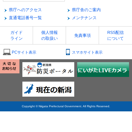
県庁へのアクセス
県庁舎のご案内
直通電話番号一覧
メンテナンス
ガイド
個人情報
RSS配信
免責事項
ライン
の取扱い
について
PCサイト表示
スマホサイト表示
Copyright © Niigata Prefectural Government. All Rights Reserved.