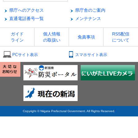
県庁へのアクセス
県庁舎のご案内
直通電話番号一覧
メンテナンス
ガイド
個人情報
RSS配信
免責事項
ライン
の取扱い
について
PCサイト表示
スマホサイト表示
Copyright © Niigata Prefectural Government. All Rights Reserved.