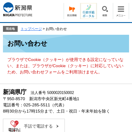
ペ
メ
ー
ニ
ジ
ュ
の
ー
先
を
トップページ
>
お問い合わせ
現在地
頭
飛
本
で
ば
お問い合わせ
文
す。
し
て
本
ブラウザでCookie（クッキー）が使用できる設定になっていな
文
い、または、ブラウザがCookie（クッキー）に対応していない
へ
ため、お問い合わせフォームをご利用頂けません。
新潟県庁
法人番号 5000020150002
〒950-8570 新潟市中央区新光町4番地1
電話番号：025-285-5511（代表）
8時30分から17時15分まで、土日・祝日・年末年始を除く
手話で電話する