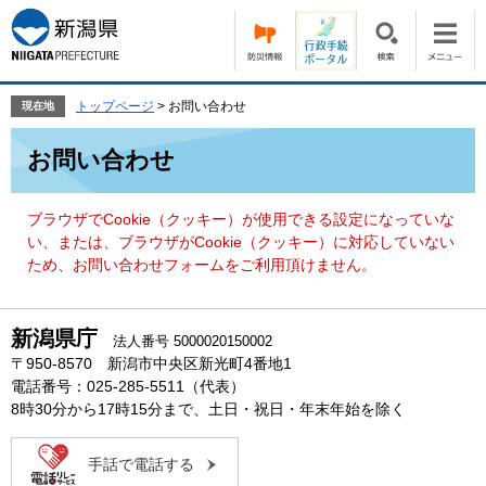
ペ
メ
ー
ニ
ジ
ュ
の
ー
先
を
トップページ
>
お問い合わせ
現在地
頭
飛
本
で
ば
お問い合わせ
文
す。
し
て
本
ブラウザでCookie（クッキー）が使用できる設定になっていな
文
い、または、ブラウザがCookie（クッキー）に対応していない
へ
ため、お問い合わせフォームをご利用頂けません。
新潟県庁
法人番号 5000020150002
〒950-8570 新潟市中央区新光町4番地1
電話番号：025-285-5511（代表）
8時30分から17時15分まで、土日・祝日・年末年始を除く
手話で電話する