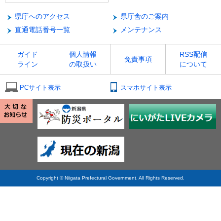
県庁へのアクセス
県庁舎のご案内
直通電話番号一覧
メンテナンス
ガイド
個人情報
RSS配信
免責事項
ライン
の取扱い
について
PCサイト表示
スマホサイト表示
Copyright © Niigata Prefectural Government. All Rights Reserved.