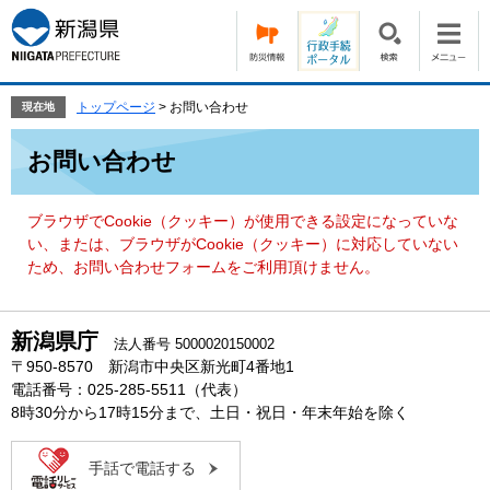
ペ
メ
ー
ニ
ジ
ュ
の
ー
先
を
トップページ
>
お問い合わせ
現在地
頭
飛
本
で
ば
お問い合わせ
文
す。
し
て
本
ブラウザでCookie（クッキー）が使用できる設定になっていな
文
い、または、ブラウザがCookie（クッキー）に対応していない
へ
ため、お問い合わせフォームをご利用頂けません。
新潟県庁
法人番号 5000020150002
〒950-8570 新潟市中央区新光町4番地1
電話番号：025-285-5511（代表）
8時30分から17時15分まで、土日・祝日・年末年始を除く
手話で電話する