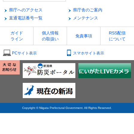
県庁へのアクセス
県庁舎のご案内
直通電話番号一覧
メンテナンス
ガイド
個人情報
RSS配信
免責事項
ライン
の取扱い
について
PCサイト表示
スマホサイト表示
Copyright © Niigata Prefectural Government. All Rights Reserved.