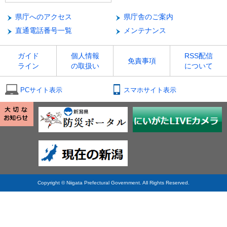
県庁へのアクセス
県庁舎のご案内
直通電話番号一覧
メンテナンス
ガイド
個人情報
RSS配信
免責事項
ライン
の取扱い
について
PCサイト表示
スマホサイト表示
Copyright © Niigata Prefectural Government. All Rights Reserved.