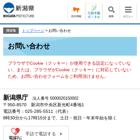
ペ
メ
ー
ニ
ジ
ュ
の
ー
先
を
トップページ
>
お問い合わせ
現在地
頭
飛
本
で
ば
お問い合わせ
文
す。
し
て
本
ブラウザでCookie（クッキー）が使用できる設定になっていな
文
い、または、ブラウザがCookie（クッキー）に対応していない
へ
ため、お問い合わせフォームをご利用頂けません。
新潟県庁
法人番号 5000020150002
〒950-8570 新潟市中央区新光町4番地1
電話番号：025-285-5511（代表）
8時30分から17時15分まで、土日・祝日・年末年始を除く
手話で電話する