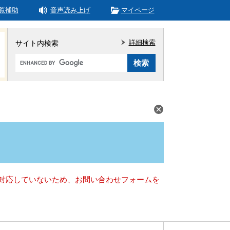
覧補助
音声読み上げ
マイページ
詳細検索
サイト内検索
Google
カ
ス
タ
ム
検
索
）に対応していないため、お問い合わせフォームを