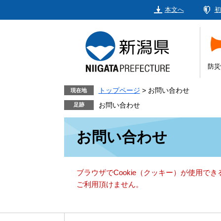
ペ
メ
本文へ
初
ー
ニ
ジ
ュ
の
ー
先
を
頭
飛
防災
で
ば
す。
し
トップページ
>
お問い合わせ
現在地
て
お問い合わせ
本
本
文
お問い合わせ
文
へ
ブラウザでCookie（クッキー）が使用で
ご利用頂けません。