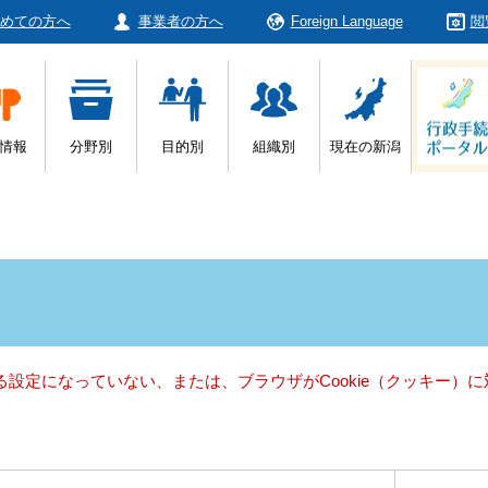
めての方へ
事業者の方へ
Foreign Language
閲
情報
分野別
目的別
組織別
現在の新潟
きる設定になっていない、または、ブラウザがCookie（クッキー