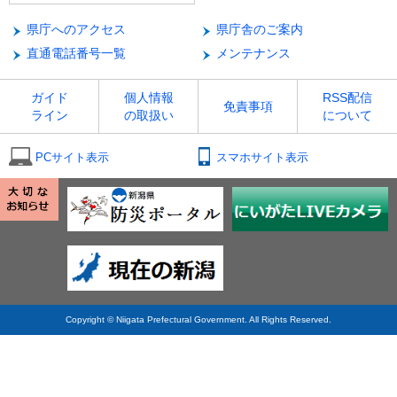
県庁へのアクセス
県庁舎のご案内
直通電話番号一覧
メンテナンス
ガイド
個人情報
RSS配信
免責事項
ライン
の取扱い
について
PCサイト表示
スマホサイト表示
Copyright © Niigata Prefectural Government. All Rights Reserved.