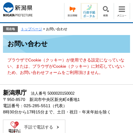
ペ
メ
ー
ニ
ジ
ュ
の
ー
先
を
トップページ
>
お問い合わせ
現在地
頭
飛
本
で
ば
お問い合わせ
文
す。
し
て
本
ブラウザでCookie（クッキー）が使用できる設定になっていな
文
い、または、ブラウザがCookie（クッキー）に対応していない
へ
ため、お問い合わせフォームをご利用頂けません。
新潟県庁
法人番号 5000020150002
〒950-8570 新潟市中央区新光町4番地1
電話番号：025-285-5511（代表）
8時30分から17時15分まで、土日・祝日・年末年始を除く
手話で電話する