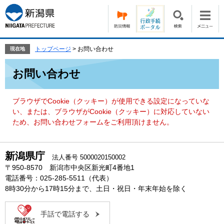
ペ
メ
ー
ニ
ジ
ュ
の
ー
先
を
トップページ
>
お問い合わせ
現在地
頭
飛
本
で
ば
お問い合わせ
文
す。
し
て
本
ブラウザでCookie（クッキー）が使用できる設定になっていな
文
い、または、ブラウザがCookie（クッキー）に対応していない
へ
ため、お問い合わせフォームをご利用頂けません。
新潟県庁
法人番号 5000020150002
〒950-8570 新潟市中央区新光町4番地1
電話番号：025-285-5511（代表）
8時30分から17時15分まで、土日・祝日・年末年始を除く
手話で電話する