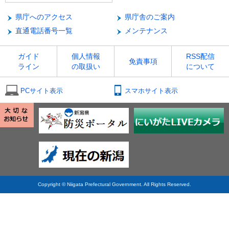
県庁へのアクセス
県庁舎のご案内
直通電話番号一覧
メンテナンス
ガイド
個人情報
RSS配信
免責事項
ライン
の取扱い
について
PCサイト表示
スマホサイト表示
Copyright © Niigata Prefectural Government. All Rights Reserved.