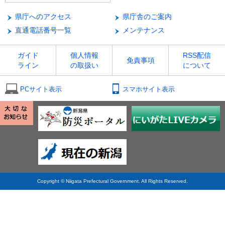
県庁へのアクセス
県庁舎のご案内
直通電話番号一覧
メンテナンス
ガイド
個人情報
RSS配信
免責事項
ライン
の取扱い
について
PCサイト表示
スマホサイト表示
Copyright © Niigata Prefectural Government. All Rights Reserved.