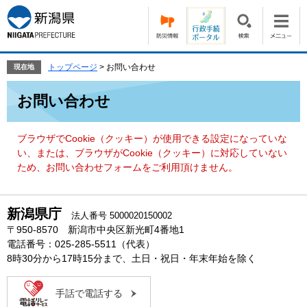
ペ
メ
ー
ニ
ジ
ュ
の
ー
先
を
トップページ
>
お問い合わせ
現在地
頭
飛
本
で
ば
お問い合わせ
文
す。
し
て
本
ブラウザでCookie（クッキー）が使用できる設定になっていな
文
い、または、ブラウザがCookie（クッキー）に対応していない
へ
ため、お問い合わせフォームをご利用頂けません。
新潟県庁
法人番号 5000020150002
〒950-8570 新潟市中央区新光町4番地1
電話番号：025-285-5511（代表）
8時30分から17時15分まで、土日・祝日・年末年始を除く
手話で電話する