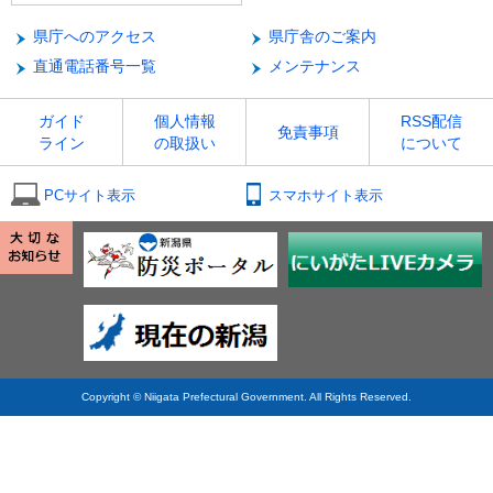
県庁へのアクセス
県庁舎のご案内
直通電話番号一覧
メンテナンス
ガイド
個人情報
RSS配信
免責事項
ライン
の取扱い
について
PCサイト表示
スマホサイト表示
Copyright © Niigata Prefectural Government. All Rights Reserved.