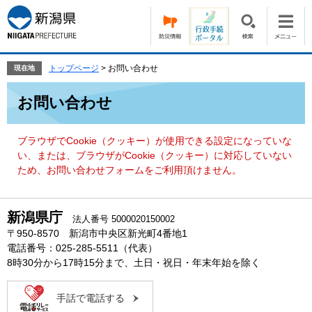
ペ
メ
ー
ニ
ジ
ュ
の
ー
先
を
トップページ
>
お問い合わせ
現在地
頭
飛
本
で
ば
お問い合わせ
文
す。
し
て
本
ブラウザでCookie（クッキー）が使用できる設定になっていな
文
い、または、ブラウザがCookie（クッキー）に対応していない
へ
ため、お問い合わせフォームをご利用頂けません。
新潟県庁
法人番号 5000020150002
〒950-8570 新潟市中央区新光町4番地1
電話番号：025-285-5511（代表）
8時30分から17時15分まで、土日・祝日・年末年始を除く
手話で電話する