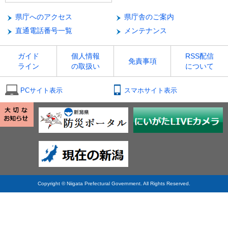
県庁へのアクセス
県庁舎のご案内
直通電話番号一覧
メンテナンス
ガイド
個人情報
RSS配信
免責事項
ライン
の取扱い
について
PCサイト表示
スマホサイト表示
Copyright © Niigata Prefectural Government. All Rights Reserved.