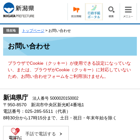
ペ
メ
ー
ニ
ジ
ュ
の
ー
先
を
トップページ
>
お問い合わせ
現在地
頭
飛
本
で
ば
お問い合わせ
文
す。
し
て
本
ブラウザでCookie（クッキー）が使用できる設定になっていな
文
い、または、ブラウザがCookie（クッキー）に対応していない
へ
ため、お問い合わせフォームをご利用頂けません。
新潟県庁
法人番号 5000020150002
〒950-8570 新潟市中央区新光町4番地1
電話番号：025-285-5511（代表）
8時30分から17時15分まで、土日・祝日・年末年始を除く
手話で電話する