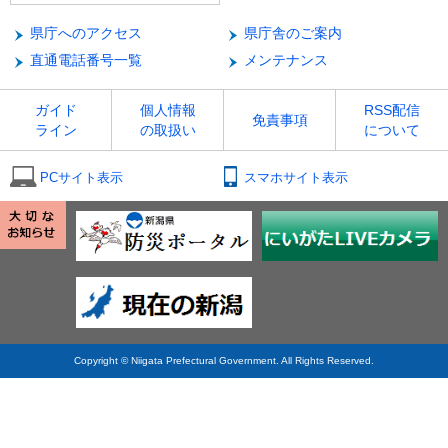
県庁へのアクセス
県庁舎のご案内
直通電話番号一覧
メンテナンス
ガイド
個人情報
RSS配信
免責事項
ライン
の取扱い
について
PCサイト表示
スマホサイト表示
Copyright © Niigata Prefectural Government. All Rights Reserved.